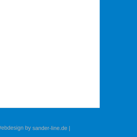
Webdesign by
sander-line.de
|