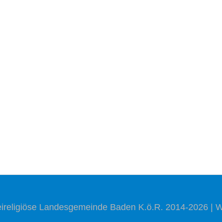
reireligiöse Landesgemeinde Baden
K.ö.R.
201
4
-20
26
| 